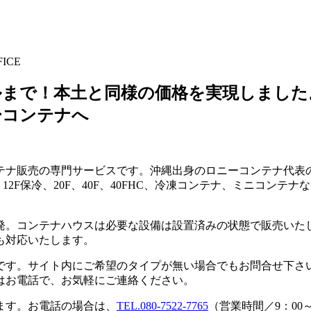
ルまで！本土と同様の価格を実現しました
ーコンテナへ
テナ販売の専門サービスです。沖縄出身のロニーコンテナ代表
R、12F保冷、20F、40F、40FHC、冷凍コンテナ、ミニコ
発。コンテナハウスは必要な設備は設置済みの状態で販売いた
も対応いたします。
です。サイト内にご希望のタイプが無い場合でもお問合せ下さ
はお電話で、お気軽にご連絡ください。
ます。お電話の場合は、
TEL.
080-7522-7765
（営業時間／9：00